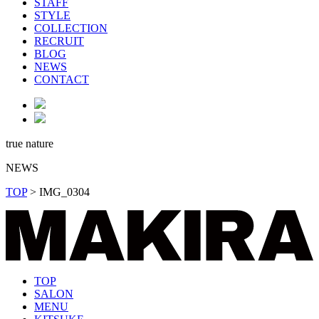
STAFF
STYLE
COLLECTION
RECRUIT
BLOG
NEWS
CONTACT
true nature
NEWS
TOP
>
IMG_0304
TOP
SALON
MENU